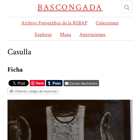
BASCONGADA
Archivo Fotográfico de la RSBAP
Colecciones
Explorar
Mapa
Aportaciones
Casulla
Ficha
Save
Correo electrónico
Obtener código de inserción