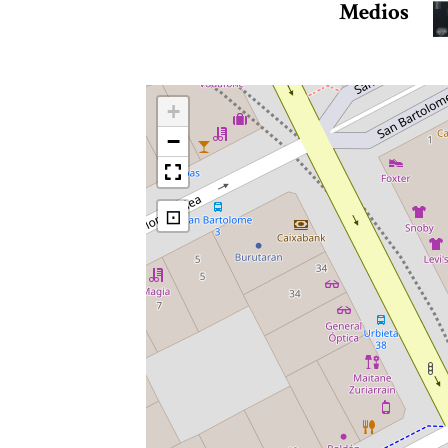
Medios
+
−
⊡