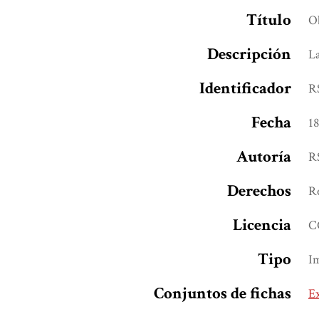
Título
Ob
Descripción
La
Identificador
R
Fecha
1
Autoría
R
Derechos
Re
Licencia
C
Tipo
I
Conjuntos de fichas
E