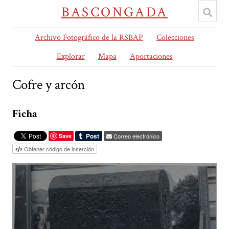
BASCONGADA
Archivo Fotográfico de la RSBAP
Colecciones
Explorar
Mapa
Aportaciones
Cofre y arcón
Ficha
Save
Correo electrónico
Obtener código de inserción