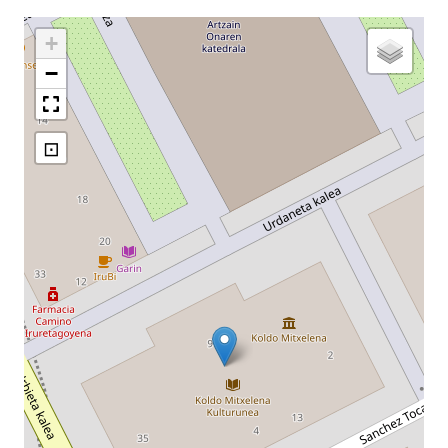
+
−
⊡