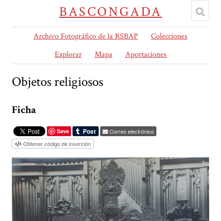
BASCONGADA
Archivo Fotográfico de la RSBAP
Colecciones
Explorar
Mapa
Aportaciones
Objetos religiosos
Ficha
Save
Correo electrónico
Obtener código de inserción