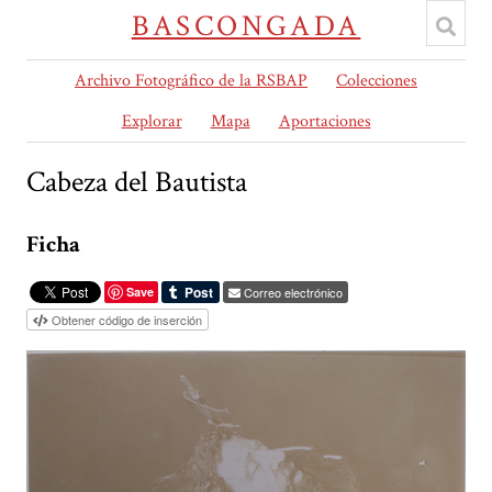
BASCONGADA
Archivo Fotográfico de la RSBAP
Colecciones
Explorar
Mapa
Aportaciones
Cabeza del Bautista
Ficha
Save
Correo electrónico
Obtener código de inserción