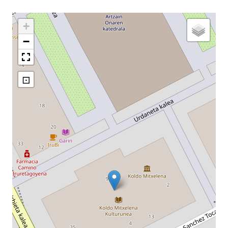
+
−
⊡