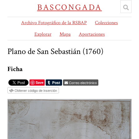
BASCONGADA
Archivo Fotográfico de la RSBAP
Colecciones
Explorar
Mapa
Aportaciones
Plano de San Sebastián (1760)
Ficha
Save
Correo electrónico
Obtener código de inserción