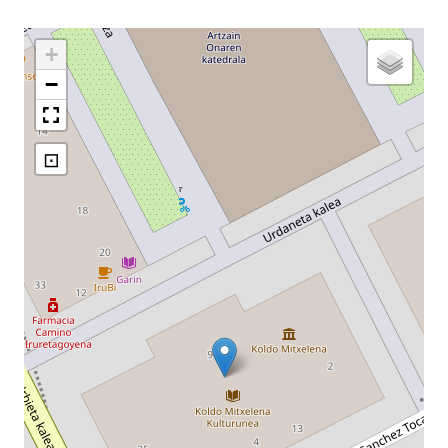
+
−
⊡